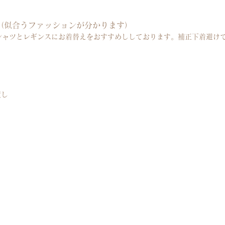
 （似合うファッションが分かります）
シャツとレギンスにお着替えをおすすめししております。
補正下着避け
渡し