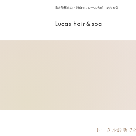
​JR大船駅東口・湘南モノレール大船 徒歩８分
​Lucas hair＆spa
トータル診断で