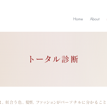
Home
About
トータ
ル診断
は
、
似合う色
、髪型、ファッション
がパーソナルに分かること